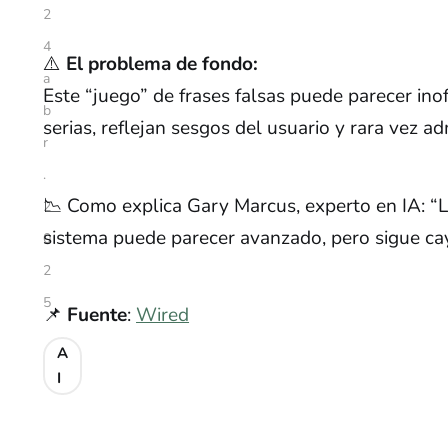
2
4
⚠️
El problema de fondo:
a
Este “juego” de frases falsas puede parecer in
b
serias, reflejan sesgos del usuario y rara vez a
r
.
📉 Como explica Gary Marcus, experto en IA: “La
2
sistema puede parecer avanzado, pero sigue ca
0
2
5
📌
Fuente
:
Wired
A
I