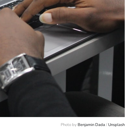
Photo by 
Benjamin Dada
 / 
Unsplash