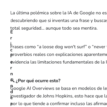
La última polémica sobre la IA de Google no es u
descubriendo que si inventas una frase y buscas
total seguridad… aunque todo sea mentira.
E
r
i
Frases como “a loose dog won't surf” o “never 
c
proverbios reales con explicaciones aparentemen
F
e
evidencia las limitaciones fundamentales de la 
r
n
a
🔍
¿Por qué ocurre esto?
n
Google AI Overviews se basa en modelos de len
d
investigador de Johns Hopkins, esto hace que l
e
por lo que tiende a confirmar incluso las afirm
z