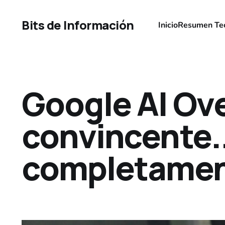
Bits de Información
Inicio
Resumen Te
Google AI Ov
convincente..
completamen