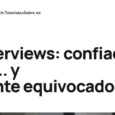
ch.
Tutoriales
Sobre mi
erviews: confia
. y
te equivocado