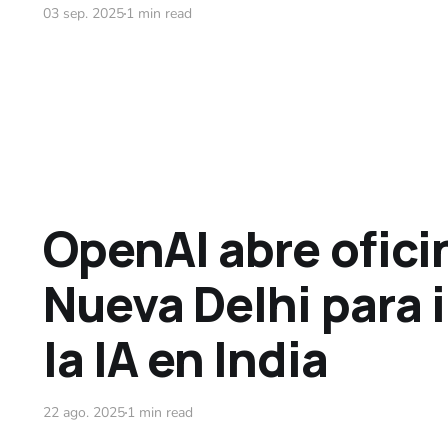
03 sep. 2025
1 min read
OpenAI abre ofici
Nueva Delhi para 
la IA en India
22 ago. 2025
1 min read