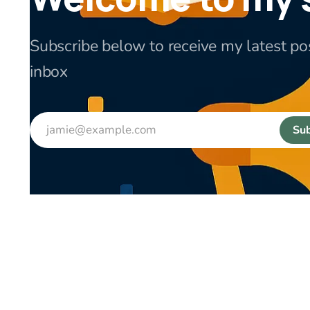
Subscribe below to receive my latest pos
inbox
jamie@example.com
Sub