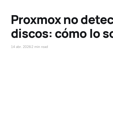
Proxmox no detec
discos: cómo lo s
14 abr. 2026
2 min read