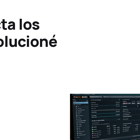
ta los
olucioné