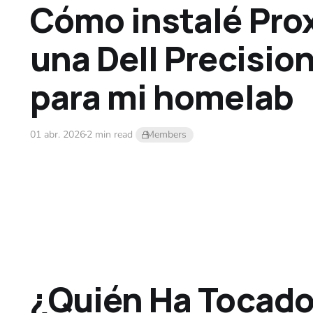
Cómo instalé Pro
una Dell Precisio
para mi homelab
01 abr. 2026
2 min read
Members
¿Quién Ha Tocado