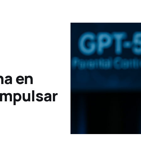
na en
impulsar