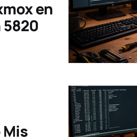
xmox en
n 5820
 Mis