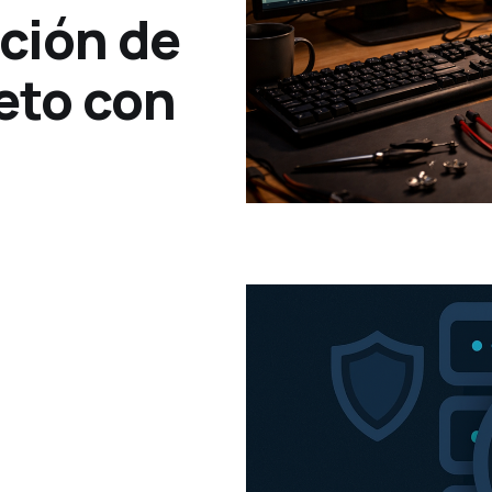
ción de
eto con