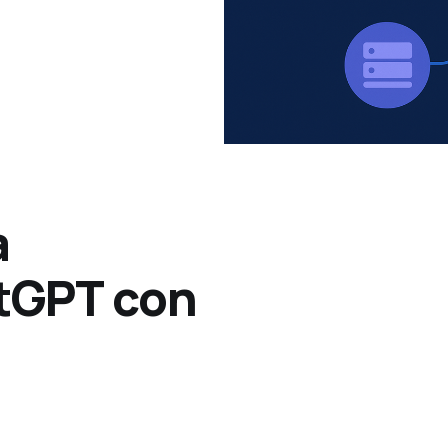
a
tGPT con