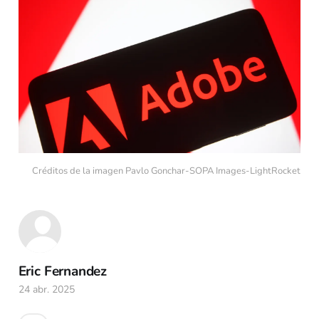
Créditos de la imagen Pavlo Gonchar-SOPA Images-LightRocket
Eric Fernandez
24 abr. 2025