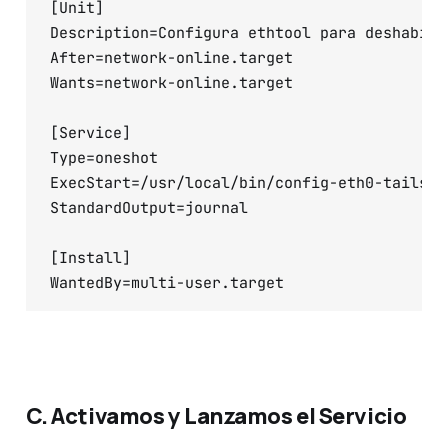
[Unit]

Description=Configura ethtool para deshabili
After=network-online.target

Wants=network-online.target

[Service]

Type=oneshot

ExecStart=/usr/local/bin/config-eth0-tailscal
StandardOutput=journal

[Install]

C. Activamos y Lanzamos el Servicio