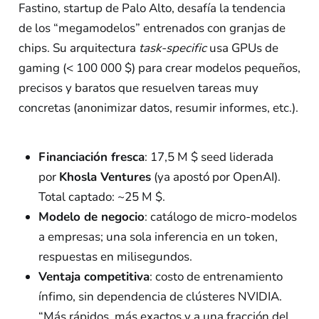
Fastino, startup de Palo Alto, desafía la tendencia
de los “megamodelos” entrenados con granjas de
chips. Su arquitectura
task-specific
usa GPUs de
gaming (< 100 000 $) para crear modelos pequeños,
precisos y baratos que resuelven tareas muy
concretas (anonimizar datos, resumir informes, etc.).
Financiación fresca
: 17,5 M $ seed liderada
por
Khosla Ventures
(ya apostó por OpenAI).
Total captado: ~25 M $.
Modelo de negocio
: catálogo de micro-modelos
a empresas; una sola inferencia en un token,
respuestas en milisegundos.
Ventaja competitiva
: costo de entrenamiento
ínfimo, sin dependencia de clústeres NVIDIA.
“Más rápidos, más exactos y a una fracción del